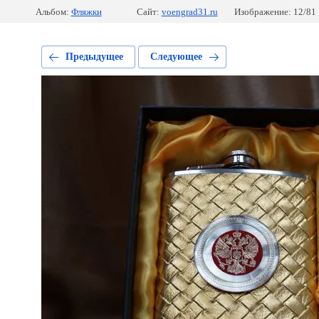
Альбом:
Фляжки
Сайт:
voengrad31.ru
Изображение: 12/81
Предыдущее
Следующее